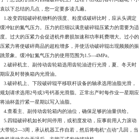
袁以下总结的几点，您一定
要多读几遍。
1.改变四辊破碎机物料的强度、粒度或破碎比时，应从头调定
缓冲缸的氮气压力。压力的巨细以满意破碎辊压紧力的需要为适
度。过大的压紧力会促进
机件磨损加速和功率耗费增大。过小的
压紧力将使破碎商品的超粒增多，并使活动破碎辊出现频频的振
跳景象。缓冲缸氮气压力的使用范围为1.5—
4MPa。
2.破碎机主、副传动齿轮箱选用齿轮油进行光滑，夏、冬天时
期应及时替换箱内光滑油。
3.破碎机上、下段破碎辊平移联杆设备的轴承选用油脂光滑，
规划请求选用2号或3号钙基光滑脂。正常出产时每作业一星期应
将油杯盖拧紧一星期以写
入油脂。
4.查看主、副传动齿轮箱内的油位，确保足够的油量供给。
5.四辊破碎机如长时间停用，或初度发动，应事前用人力滚动
大带轮2—3周，承认机器工作自若，然后将电机“点动”几回，当