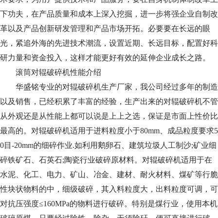
下功夫，在产品质量和成本上深入挖掘，进一步将强企业自制改
革以及产品创新研发管理和产品市场开拓。必要要在长远的眼
光，紧追外海的先进技术潮流，设置近期、长远目标，配置好科
研力量和资金投入，这样才能更好有效的延伸企业成长之路。
滚筒对辊破碎机性能介绍
华盛铭专业的对辊破碎机生产厂家，我公司经过多年的制造
以及销售，已经积累了丰富的经验，生产出来的对辊破碎机不管
从外观还是从性能上都可以说是上上之选，保证是市面上性价比
最高的。对辊破碎机适用于进料粒度小于80mm、成品粒度要求5
0目-20mm的细碎作业.如利用鹅卵石、建筑垃圾人工制沙;矿业细
碎铁矿石、石英石;陶瓷行业破碎原材料。对辊破碎机适用于在
水泥、化工、电力、矿山、冶金、建材、耐火材料、煤矿等行脆
性块状物料的中，细级破碎，其入料粒度大，出料粒度可调，可
对抗压强度≤160MPa的物料进行破碎。特别是煤行业，使用本机