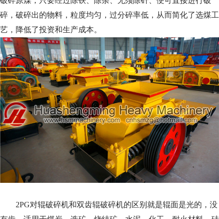
破碎原煤，只要经过除铁、除杂、无须除矸、便可直接进行破
碎，破碎出的物料，粒度均匀，过分碎率低，从而简化了选煤工
艺，降低了投资和生产成本。
2PG对辊破碎机和双齿辊破碎机的区别就是辊面是光的，没