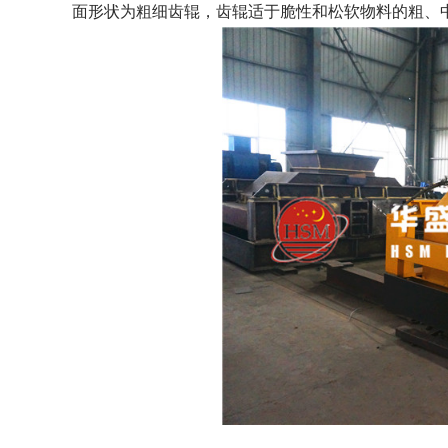
面形状为粗细齿辊，齿辊适于脆性和松软物料的粗、