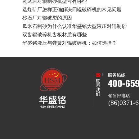
玄武岩对辊制砂机型号有哪些
选煤矿厂怎样正确解决四辊破碎机的常见问题
砂石厂对辊破裂的原因
瓜米石制砂为什么认准华盛铭大型液压对辊制砂
双齿辊破碎机齿板材质有哪些
华盛铭液压与弹簧对辊破碎机：如何选择？
销售部电话
(86)0371-