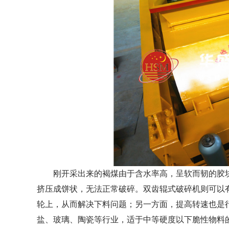
刚开采出来的褐煤由于含水率高，呈软而韧的胶块
挤压成饼状，无法正常破碎。双齿辊式破碎机则可以
轮上，从而解决下料问题；另一方面，提高转速也是行
盐、玻璃、陶瓷等行业，适于中等硬度以下脆性物料的