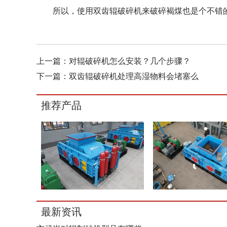
所以，使用双齿辊破碎机来破碎褐煤也是个不错
上一篇：
对辊破碎机怎么安装？几个步骤？
下一篇：
双齿辊破碎机处理高湿物料会堵塞么
推荐产品
最新资讯