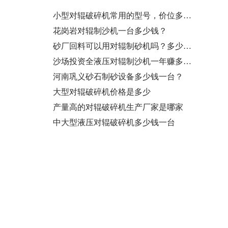
小型对辊破碎机常用的型号，价位多少…
花岗岩对辊制沙机一台多少钱？
砂厂回料可以用对辊制砂机吗？多少钱…
沙场投资全液压对辊制沙机一年赚多少…
河南巩义砂石制砂设备多少钱一台？
大型对辊破碎机价格是多少
产量高的对辊破碎机生产厂家是哪家
中大型液压对辊破碎机多少钱一台