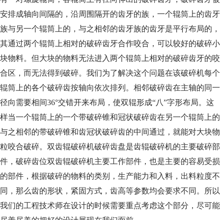
安排成轴向间隔的，沿周围隔开的齿牙的族，一个辊筒上的齿牙
族与另一个辊筒上的，与之相邻的齿牙族的齿牙是平行布局的，
其通过两个辊筒上相对的破碎齿牙合作咬合，可以较好的破碎小
块物料。但大块的物料无法进入两个辊筒上相对的破碎齿牙的咬
合区，而无法得到破碎。我们为了解决这个问题在该破碎机每个
辊筒上的各个破碎齿按轴向依次排列。相邻破碎齿在主轴的同一
径向需要相间36°交错开来布局，使双辊形成“八”字形布局。这
样当一个辊筒上的一个带破碎锥和冠状破碎齿在另一个辊筒上的
与之相邻的带破碎锥和齿冠状破碎齿的中间通过，就能对大块物
粒咬合破碎。双齿辊破碎机破碎齿盘是齿辊破碎机的主要破碎部
件，破碎齿位双齿辊破碎机主要工作部件，也是主要的容易受损
的部件，根据破碎的物料的类别，生产能力和入料，出料粒度不
同，那么齿的形状，紧固方式，齿高等参数均会要求不同。所以
我们的工程技术师在设计的时候需要重点考虑这个部分，尽可能