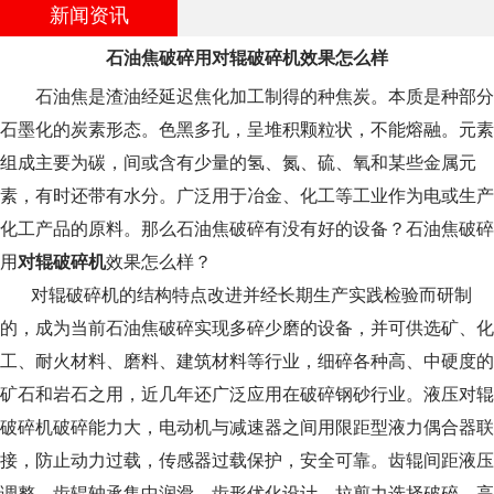
新闻资讯
石油焦破碎用对辊破碎机效果怎么样
石油焦是渣油经延迟焦化加工制得的种焦炭。本质是种部分
石墨化的炭素形态。色黑多孔，呈堆积颗粒状，不能熔融。元素
组成主要为碳，间或含有少量的氢、氮、硫、氧和某些金属元
素，有时还带有水分。广泛用于冶金、化工等工业作为电或生产
化工产品的原料。那么石油焦破碎有没有好的设备？石油焦破碎
用
对辊破碎机
效果怎么样？
对辊破碎机的结构特点改进并经长期生产实践检验而研制
的，成为当前石油焦破碎实现多碎少磨的设备，并可供选矿、化
工、耐火材料、磨料、建筑材料等行业，细碎各种高、中硬度的
矿石和岩石之用，近几年还广泛应用在破碎钢砂行业。液压对辊
破碎机破碎能力大，电动机与减速器之间用限距型液力偶合器联
接，防止动力过载，传感器过载保护，安全可靠。齿辊间距液压
调整，齿辊轴承集中润滑。齿形优化设计，拉剪力选择破碎，高