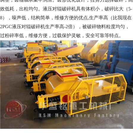
效低耗，出粒均匀。液压对辊破碎机具有体积小，破碎比大（5-
8），噪声低，结构简单，维修方便的优点,生产率高（比我现在
2PGC液压对辊破碎机生产率高-2倍），被破碎物料粒度均匀，
过粉碎率低，维修方便，过载保护灵敏，安全可靠等特点。