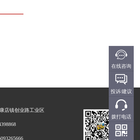
在线咨询
投诉/建议
康店镇创业路工业区
拨打电话
398868
93265666