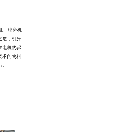
机、球磨机
底层，机身
在电机的驱
要求的物料
出。