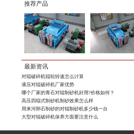
推荐产品
最新资讯
对辊破碎机辊轮转速怎么计算
液压对辊破碎机厂家优势
哪个厂家的青石对辊制砂机好用?价格如何？
高压四辊式制砂机制砂效果怎么样
用来河卵石制砂的对辊制砂机多少钱一台
大型对辊破碎机保养方面要注意什么