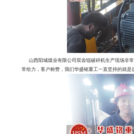
山西阳城煤业有限公司双齿辊破碎机生产现场非常
常给力，客户称赞，我们华盛铭重工一直坚持的就是